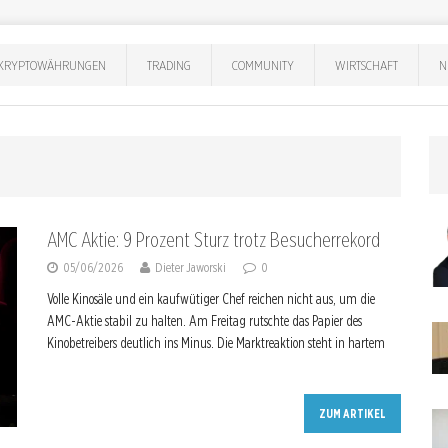
KRYPTOWÄHRUNGEN
TRADING
COMMUNITY
WIRTSCHAFT
N
AMC Aktie: 9 Prozent Sturz trotz Besucherrekord
05/06/2026
Dieter Jaworski
0
Volle Kinosäle und ein kaufwütiger Chef reichen nicht aus, um die
AMC-Aktie stabil zu halten. Am Freitag rutschte das Papier des
Kinobetreibers deutlich ins Minus. Die Marktreaktion steht in hartem
ZUM ARTIKEL