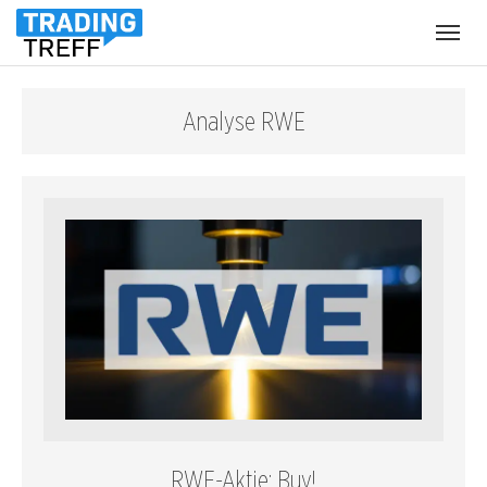
Menü
öffnen
Analyse RWE
RWE-Aktie: Buy!