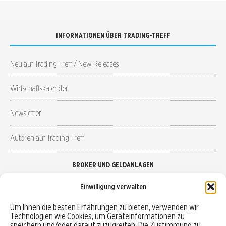
INFORMATIONEN ÜBER TRADING-TREFF
Neu auf Trading-Treff / New Releases
Wirtschaftskalender
Newsletter
Autoren auf Trading-Treff
BROKER UND GELDANLAGEN
Einwilligung verwalten
Brokervergleich
Um Ihnen die besten Erfahrungen zu bieten, verwenden wir
Technologien wie Cookies, um Geräteinformationen zu
Robo-Advisor vergleichen
speichern und/oder darauf zuzugreifen. Die Zustimmung zu