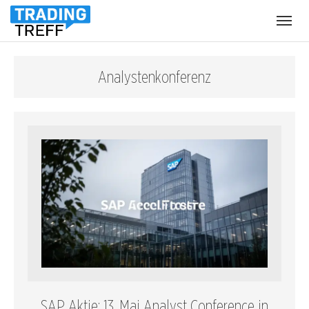
Menü
öffnen
Analystenkonferenz
SAP Aktie: 13. Mai Analyst Conference in