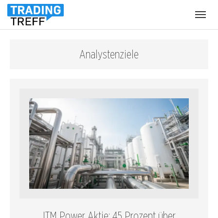
Menü
öffnen
Analystenziele
ITM Power Aktie: 45 Prozent über