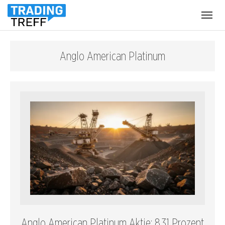
Menü
öffnen
Anglo American Platinum
Anglo American Platinum Aktie: 8,31 Prozent