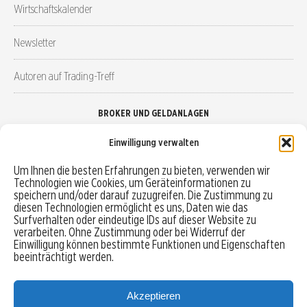
Wirtschaftskalender
Newsletter
Autoren auf Trading-Treff
BROKER UND GELDANLAGEN
Einwilligung verwalten
Brokervergleich
Um Ihnen die besten Erfahrungen zu bieten, verwenden wir
Technologien wie Cookies, um Geräteinformationen zu
Robo-Advisor vergleichen
speichern und/oder darauf zuzugreifen. Die Zustimmung zu
diesen Technologien ermöglicht es uns, Daten wie das
Depotvergleich
Surfverhalten oder eindeutige IDs auf dieser Website zu
verarbeiten. Ohne Zustimmung oder bei Widerruf der
Einwilligung können bestimmte Funktionen und Eigenschaften
Festgeld vergleichen
beeinträchtigt werden.
Tagesgeld vergleichen
Akzeptieren