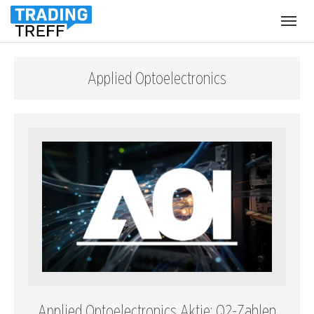
Menü
öffnen
Applied Optoelectronics
Applied Optoelectronics Aktie: Q2-Zahlen