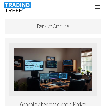
Menü
öffnen
Bank of America
Geopolitik bedroht globale Märkte