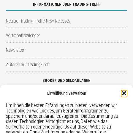
INFORMATIONEN ÜBER TRADING-TREFF
Neu auf Trading-Treff / New Releases
Wirtschaftskalender
Newsletter
Autoren auf Trading-Treff
BROKER UND GELDANLAGEN
Einwilligung verwalten
Brokervergleich
Um Ihnen die besten Erfahrungen zu bieten, verwenden wir
Technologien wie Cookies, um Geräteinformationen zu
Robo-Advisor vergleichen
speichern und/oder darauf zuzugreifen. Die Zustimmung zu
diesen Technologien ermöglicht es uns, Daten wie das
Depotvergleich
Surfverhalten oder eindeutige IDs auf dieser Website zu
verarbeiten. Ohne Zustimmung oder bei Widerruf der