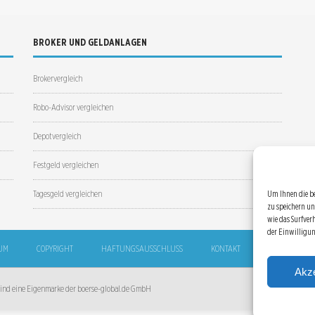
BROKER UND GELDANLAGEN
Brokervergleich
Robo-Advisor vergleichen
Depotvergleich
Festgeld vergleichen
Tagesgeld vergleichen
Um Ihnen die b
zu speichern un
wie das Surfver
der Einwilligu
UM
COPYRIGHT
HAFTUNGSAUSSCHLUSS
KONTAKT
SITEMAP
Akze
 sind eine Eigenmarke der boerse-global.de GmbH