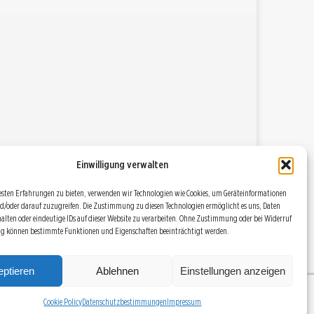
Einwilligung verwalten
esten Erfahrungen zu bieten, verwenden wir Technologien wie Cookies, um Geräteinformationen
d/oder darauf zuzugreifen. Die Zustimmung zu diesen Technologien ermöglicht es uns, Daten
halten oder eindeutige IDs auf dieser Website zu verarbeiten. Ohne Zustimmung oder bei Widerruf
ng können bestimmte Funktionen und Eigenschaften beeinträchtigt werden.
DATENSCHUTZBESTIMMUNGEN
RSS
COOKIE POLICY (EU)
ptieren
Ablehnen
Einstellungen anzeigen
Cookie Policy
Datenschutzbestimmungen
Impressum