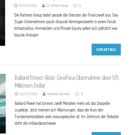
03/07/2026
Dr. Robert Sasse
0
Die Partners Group testet gerade die Grenzen der Finanzwelt aus. Das
Zuger Unternehmen packt illiquide Vermögenswerte in einen Fonds.
Infrastruktur, Immobilien und Private Equity sollen sich plötzlich wie
liquide Anlagen
ZUM ARTIKEL
Ballard Power Aktie: GeoPura-Übernahme über 515
Millionen Dollar
02/07/2026
Andreas Sommer
0
Ballard Power hat binnen zwölf Monaten mehr als das Doppelte
zugelegt. Jetzt mehren sich Warnungen, dass der Kurs den
Fundamentaldaten weit vorausgelaufen ist. Im Zentrum der Debatte
steht die milliardenschwere