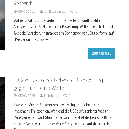
Research
09/07/2026
Dr. Robert Sasse
0
Während Arthur J. Gallagher munter weiter zukauft, zieht ein
Analysehaus die Reißleine bei der Bewertung. Wolfe Research stufte die
Aktie des Versicherungsmaklers am Donnerstag von „Outperform“ auf
„Peerperform“ zurück —
ZUM ARTIKEL
UBS- vs. Deutsche-Bank-Aktie: Bilanzfestung
gegen Turnaround-Wette
05/07/2026
Felix Baarz
0
Zwei europäische Bankenriesen, zwei völlig unterschiedliche
Investment-Philosophien. Während die UBS als fusionierter Wealth-
Management-Gigant Stabilität verspricht, wettet die Deutsche Bank
auf eine Neubewertung ihrer Value-Story. Der Blick auf die aktuellen