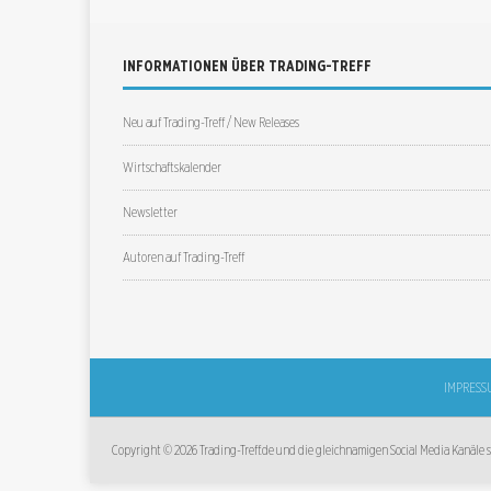
INFORMATIONEN ÜBER TRADING-TREFF
Neu auf Trading-Treff / New Releases
Wirtschaftskalender
Newsletter
Autoren auf Trading-Treff
IMPRESS
Copyright © 2026 Trading-Treff.de und die gleichnamigen Social Media Kanäle