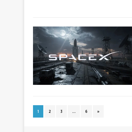
1
2
3
…
6
»