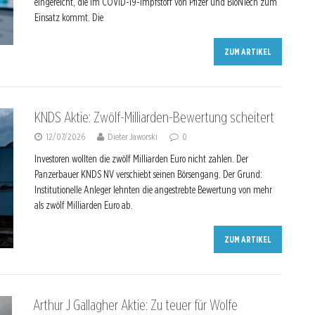
eingereicht, die im COVID-19-Impfstoff von Pfizer und BioNTech zum
Einsatz kommt. Die
ZUM ARTIKEL
KNDS Aktie: Zwölf-Milliarden-Bewertung scheitert
12/07/2026
Dieter Jaworski
0
Investoren wollten die zwölf Milliarden Euro nicht zahlen. Der
Panzerbauer KNDS NV verschiebt seinen Börsengang. Der Grund:
Institutionelle Anleger lehnten die angestrebte Bewertung von mehr
als zwölf Milliarden Euro ab.
ZUM ARTIKEL
Arthur J Gallagher Aktie: Zu teuer für Wolfe