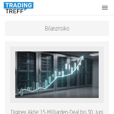
Menü
öffnen
Bilanzrisiko
Diginex Aktie: 1,5-Milliarden-Deal bis 30. Juni