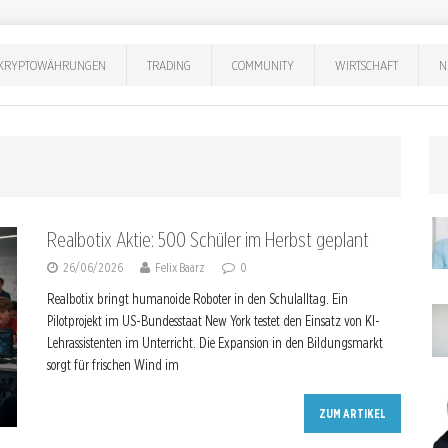
KRYPTOWÄHRUNGEN
TRADING
COMMUNITY
WIRTSCHAFT
N
Realbotix Aktie: 500 Schüler im Herbst geplant
26/06/2026
Felix Baarz
0
Realbotix bringt humanoide Roboter in den Schulalltag. Ein
Pilotprojekt im US-Bundesstaat New York testet den Einsatz von KI-
Lehrassistenten im Unterricht. Die Expansion in den Bildungsmarkt
sorgt für frischen Wind im
ZUM ARTIKEL