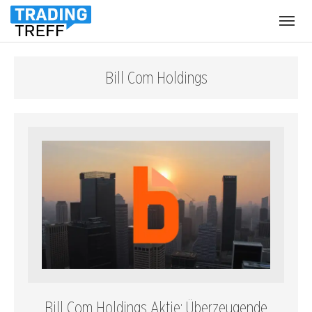
Menü
öffnen
Bill Com Holdings
Bill Com Holdings Aktie: Überzeugende