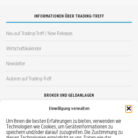
INFORMATIONEN ÜBER TRADING-TREFF
Neu auf Trading-Treff / New Releases
Wirtschaftskalender
Newsletter
Autoren auf Trading-Treff
BROKER UND GELDANLAGEN
Einwilligung verwalten
Brokervergleich
Um Ihnen die besten Erfahrungen zu bieten, verwenden wir
Technologien wie Cookies, um Geräteinformationen zu
Robo-Advisor vergleichen
speichern und/oder darauf zuzugreifen. Die Zustimmung zu
diesen Technologien ermöglicht es uns, Daten wie das