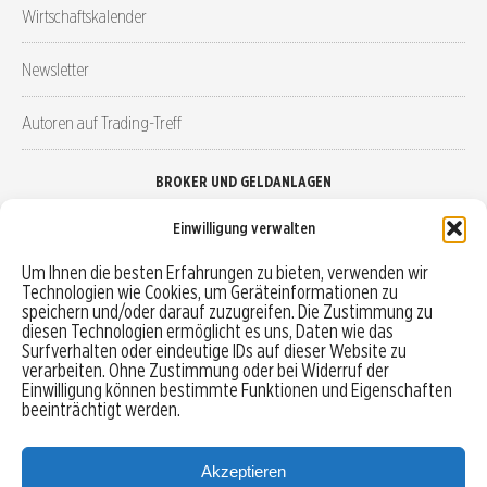
Wirtschaftskalender
Newsletter
Autoren auf Trading-Treff
BROKER UND GELDANLAGEN
Einwilligung verwalten
Brokervergleich
Um Ihnen die besten Erfahrungen zu bieten, verwenden wir
Technologien wie Cookies, um Geräteinformationen zu
Robo-Advisor vergleichen
speichern und/oder darauf zuzugreifen. Die Zustimmung zu
diesen Technologien ermöglicht es uns, Daten wie das
Depotvergleich
Surfverhalten oder eindeutige IDs auf dieser Website zu
verarbeiten. Ohne Zustimmung oder bei Widerruf der
Einwilligung können bestimmte Funktionen und Eigenschaften
Festgeld vergleichen
beeinträchtigt werden.
Tagesgeld vergleichen
Akzeptieren