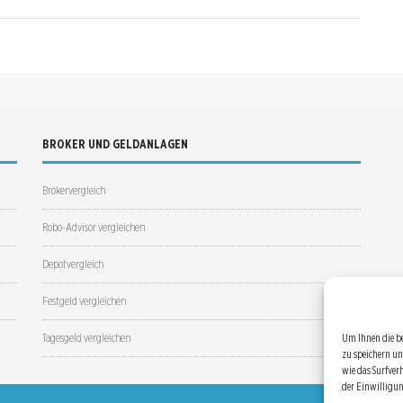
BROKER UND GELDANLAGEN
Brokervergleich
Robo-Advisor vergleichen
Depotvergleich
Festgeld vergleichen
Tagesgeld vergleichen
Um Ihnen die b
zu speichern un
wie das Surfver
der Einwilligu