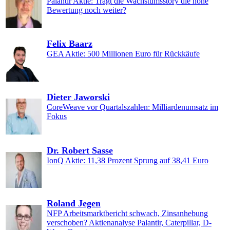
Palantir Aktie: Trägt die Wachstumsstory die hohe
Bewertung noch weiter?
Felix Baarz
GEA Aktie: 500 Millionen Euro für Rückkäufe
Dieter Jaworski
CoreWeave vor Quartalszahlen: Milliardenumsatz im
Fokus
Dr. Robert Sasse
IonQ Aktie: 11,38 Prozent Sprung auf 38,41 Euro
Roland Jegen
NFP Arbeitsmarktbericht schwach, Zinsanhebung
verschoben? Aktienanalyse Palantir, Caterpillar, D-