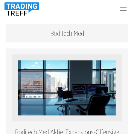
Menü
öffnen
Boditech Med
Boditech Med Aktie: Expansions-Offensive