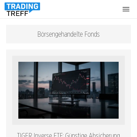
Menü
öffnen
Börsengehandelte Fonds
TIGER Inverse ETF: Günstige Absicherung