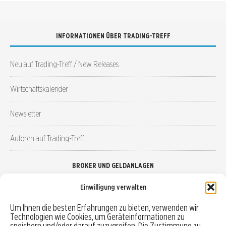
INFORMATIONEN ÜBER TRADING-TREFF
Neu auf Trading-Treff / New Releases
Wirtschaftskalender
Newsletter
Autoren auf Trading-Treff
BROKER UND GELDANLAGEN
Einwilligung verwalten
Brokervergleich
Um Ihnen die besten Erfahrungen zu bieten, verwenden wir
Technologien wie Cookies, um Geräteinformationen zu
Robo-Advisor vergleichen
speichern und/oder darauf zuzugreifen. Die Zustimmung zu