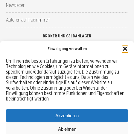
Newsletter
Autoren auf Trading-Treff
BROKER UND GELDANLAGEN
Einwilligung verwalten
Brokervergleich
Um Ihnen die besten Erfahrungen zu bieten, verwenden wir
Technologien wie Cookies, um Geräteinformationen zu
Robo-Advisor vergleichen
speichern und/oder darauf zuzugreifen. Die Zustimmung zu
diesen Technologien ermöglicht es uns, Daten wie das
Depotvergleich
Surfverhalten oder eindeutige IDs auf dieser Website zu
verarbeiten. Ohne Zustimmung oder bei Widerruf der
Einwilligung können bestimmte Funktionen und Eigenschaften
Festgeld vergleichen
beeinträchtigt werden.
Tagesgeld vergleichen
Akzeptieren
Ablehnen
MENU