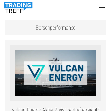
Menü
öffnen
Börsenperformance
Vulcan Energy Aktie: Zwischentief erreicht?