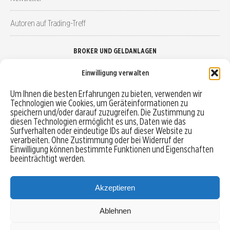
Autoren auf Trading-Treff
BROKER UND GELDANLAGEN
Einwilligung verwalten
Brokervergleich
Um Ihnen die besten Erfahrungen zu bieten, verwenden wir
Technologien wie Cookies, um Geräteinformationen zu
Robo-Advisor vergleichen
speichern und/oder darauf zuzugreifen. Die Zustimmung zu
diesen Technologien ermöglicht es uns, Daten wie das
Depotvergleich
Surfverhalten oder eindeutige IDs auf dieser Website zu
verarbeiten. Ohne Zustimmung oder bei Widerruf der
Einwilligung können bestimmte Funktionen und Eigenschaften
Festgeld vergleichen
beeinträchtigt werden.
Tagesgeld vergleichen
Akzeptieren
Ablehnen
MENU