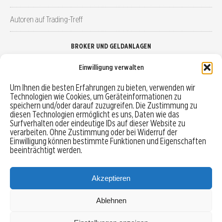
Autoren auf Trading-Treff
BROKER UND GELDANLAGEN
Einwilligung verwalten
Brokervergleich
Um Ihnen die besten Erfahrungen zu bieten, verwenden wir
Technologien wie Cookies, um Geräteinformationen zu
Robo-Advisor vergleichen
speichern und/oder darauf zuzugreifen. Die Zustimmung zu
diesen Technologien ermöglicht es uns, Daten wie das
Depotvergleich
Surfverhalten oder eindeutige IDs auf dieser Website zu
verarbeiten. Ohne Zustimmung oder bei Widerruf der
Einwilligung können bestimmte Funktionen und Eigenschaften
Festgeld vergleichen
beeinträchtigt werden.
Tagesgeld vergleichen
Akzeptieren
Ablehnen
MENU