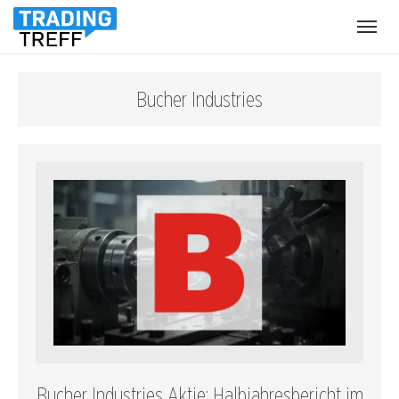
Menü
öffnen
Bucher Industries
Bucher Industries Aktie: Halbjahresbericht im