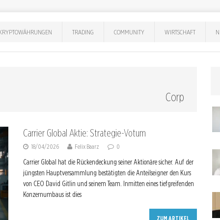
KRYPTOWÄHRUNGEN
TRADING
COMMUNITY
WIRTSCHAFT
N
l Corp
Carrier Global Aktie: Strategie-Votum
18/04/2026
Felix Baarz
0
Carrier Global hat die Rückendeckung seiner Aktionäre sicher. Auf der
jüngsten Hauptversammlung bestätigten die Anteilseigner den Kurs
von CEO David Gitlin und seinem Team. Inmitten eines tiefgreifenden
Konzernumbaus ist dies
ZUM ARTIKEL