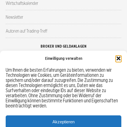
Wirtschaftskalender
Newsletter
Autoren auf Trading-Treff
BROKER UND GELDANLAGEN
Einwilligung verwalten
Brokervergleich
Um Ihnen die besten Erfahrungen zu bieten, verwenden wir
Technologien wie Cookies, um Geräteinformationen zu
Robo-Advisor vergleichen
speichern und/oder darauf zuzugreifen. Die Zustimmung zu
diesen Technologien ermöglicht es uns, Daten wie das
Depotvergleich
Surfverhalten oder eindeutige IDs auf dieser Website zu
verarbeiten. Ohne Zustimmung oder bei Widerruf der
Einwilligung können bestimmte Funktionen und Eigenschaften
Festgeld vergleichen
beeinträchtigt werden.
Tagesgeld vergleichen
Akzeptieren