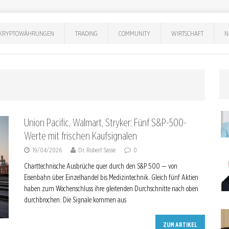
KRYPTOWÄHRUNGEN
TRADING
COMMUNITY
WIRTSCHAFT
N
Union Pacific, Walmart, Stryker: Fünf S&P-500-
Werte mit frischen Kaufsignalen
19/04/2026
Dr. Robert Sasse
0
Charttechnische Ausbrüche quer durch den S&P 500 — von
Eisenbahn über Einzelhandel bis Medizintechnik. Gleich fünf Aktien
haben zum Wochenschluss ihre gleitenden Durchschnitte nach oben
durchbrochen. Die Signale kommen aus
ZUM ARTIKEL