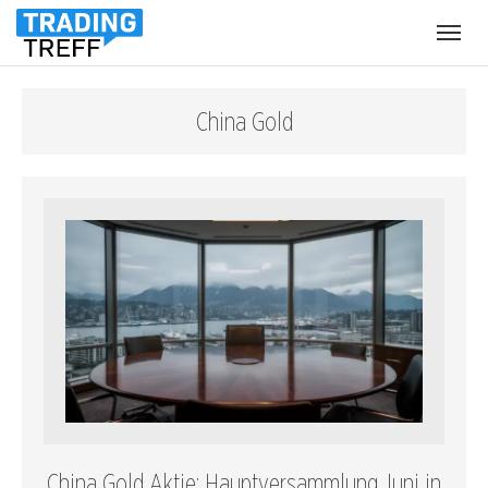
Menü
öffnen
China Gold
China Gold Aktie: Hauptversammlung Juni in