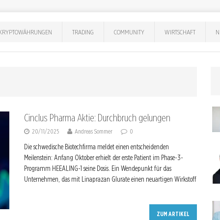
KRYPTOWÄHRUNGEN
TRADING
COMMUNITY
WIRTSCHAFT
N
Cinclus Pharma Aktie: Durchbruch gelungen
20/11/2025
Andreas Sommer
0
Die schwedische Biotechfirma meldet einen entscheidenden
Meilenstein: Anfang Oktober erhielt der erste Patient im Phase-3-
Programm HEEALING-1 seine Dosis. Ein Wendepunkt für das
Unternehmen, das mit Linaprazan Glurate einen neuartigen Wirkstoff
ZUM ARTIKEL