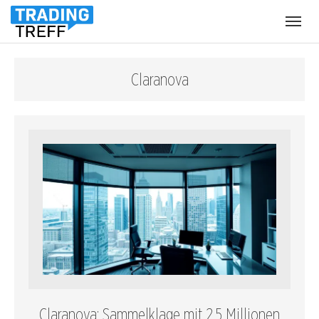
Menü
öffnen
Claranova
Claranova: Sammelklage mit 2,5 Millionen