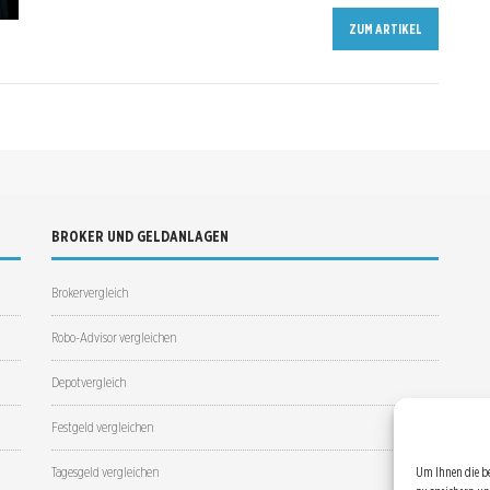
ZUM ARTIKEL
BROKER UND GELDANLAGEN
Brokervergleich
Robo-Advisor vergleichen
Depotvergleich
Festgeld vergleichen
Tagesgeld vergleichen
Um Ihnen die b