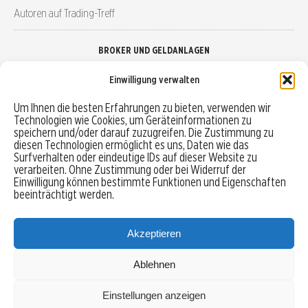
Autoren auf Trading-Treff
BROKER UND GELDANLAGEN
Einwilligung verwalten
Brokervergleich
Um Ihnen die besten Erfahrungen zu bieten, verwenden wir
Technologien wie Cookies, um Geräteinformationen zu
Robo-Advisor vergleichen
speichern und/oder darauf zuzugreifen. Die Zustimmung zu
diesen Technologien ermöglicht es uns, Daten wie das
Depotvergleich
Surfverhalten oder eindeutige IDs auf dieser Website zu
verarbeiten. Ohne Zustimmung oder bei Widerruf der
Einwilligung können bestimmte Funktionen und Eigenschaften
Festgeld vergleichen
beeinträchtigt werden.
Tagesgeld vergleichen
Akzeptieren
Ablehnen
MENU
Einstellungen anzeigen
Copyright © 2026 Trading-Treff.de und die gleichnamigen Social Media Kanäle sind eine