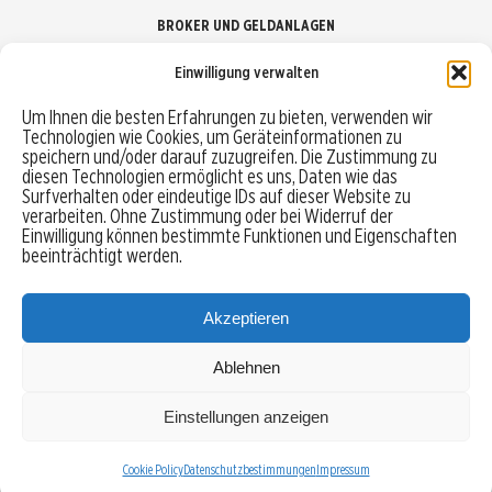
BROKER UND GELDANLAGEN
Einwilligung verwalten
Brokervergleich
Um Ihnen die besten Erfahrungen zu bieten, verwenden wir
Technologien wie Cookies, um Geräteinformationen zu
Robo-Advisor vergleichen
speichern und/oder darauf zuzugreifen. Die Zustimmung zu
diesen Technologien ermöglicht es uns, Daten wie das
Depotvergleich
Surfverhalten oder eindeutige IDs auf dieser Website zu
verarbeiten. Ohne Zustimmung oder bei Widerruf der
Einwilligung können bestimmte Funktionen und Eigenschaften
Festgeld vergleichen
beeinträchtigt werden.
Tagesgeld vergleichen
Akzeptieren
Ablehnen
MENU
Einstellungen anzeigen
Copyright © 2026 Trading-Treff.de und die gleichnamigen Social Media Kanäle sind eine
Eigenmarke der boerse-global.de GmbH
Cookie Policy
Datenschutzbestimmungen
Impressum