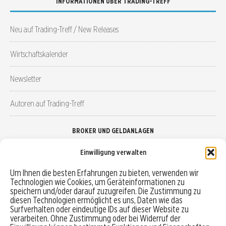
INFORMATIONEN ÜBER TRADING-TREFF
Neu auf Trading-Treff / New Releases
Wirtschaftskalender
Newsletter
Autoren auf Trading-Treff
BROKER UND GELDANLAGEN
Einwilligung verwalten
Brokervergleich
Um Ihnen die besten Erfahrungen zu bieten, verwenden wir
Technologien wie Cookies, um Geräteinformationen zu
Robo-Advisor vergleichen
speichern und/oder darauf zuzugreifen. Die Zustimmung zu
diesen Technologien ermöglicht es uns, Daten wie das
Depotvergleich
Surfverhalten oder eindeutige IDs auf dieser Website zu
verarbeiten. Ohne Zustimmung oder bei Widerruf der