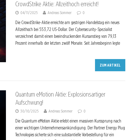
CrowdStrike Aktie: Allzeithoch erreicht!
04/11/2025
Andreas Sommer
0
Die CrowdStrike-Aktie erreichte am gestrigen Handelstag ein neues
Allzeithoch bei 553,72 US-Dollar. Der Cybersecurity-Spezialist
verzeichnet damit einen beeindruckenden Kursanstieg von 79,13
Prozent innerhalb der letzten zwölf Monate. Seit Jahresbeginn legte
ZUM ARTIKEL
Quantum eMotion Aktie: Explosionsartiger
Aufschwung!
30/10/2025
Andreas Sommer
0
Die Quantum eMotion Aktie erlebt einen massiven Kurssprung nach
einer wichtigen Unternehmensankündigung. Der Partner Energy Plug
Technologies sicherte sich eine substantielle Vorbestellung für ein