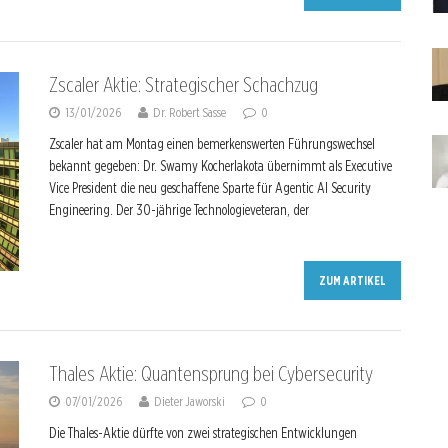
Zscaler Aktie: Strategischer Schachzug
13/01/2026
Dr. Robert Sasse
0
Zscaler hat am Montag einen bemerkenswerten Führungswechsel
bekannt gegeben: Dr. Swamy Kocherlakota übernimmt als Executive
Vice President die neu geschaffene Sparte für Agentic AI Security
Engineering. Der 30-jährige Technologieveteran, der
ZUM ARTIKEL
Thales Aktie: Quantensprung bei Cybersecurity
07/01/2026
Dieter Jaworski
0
Die Thales-Aktie dürfte von zwei strategischen Entwicklungen