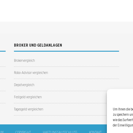
BROKER UND GELDANLAGEN
Brokervergleich
Robo-Advisor vergleichen
Depotvergleich
Festgeld vergleichen
Tagesgeld vergleichen
Um Ihnen die b
zu speichern un
wie das Surfver
der Einwilligu
UM
COPYRIGHT
HAFTUNGSAUSSCHLUSS
KONTAKT
SITEMAP