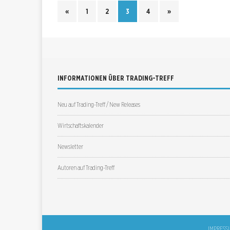
«
1
2
3
4
»
INFORMATIONEN ÜBER TRADING-TREFF
Neu auf Trading-Treff / New Releases
Wirtschaftskalender
Newsletter
Autoren auf Trading-Treff
IMPRESS