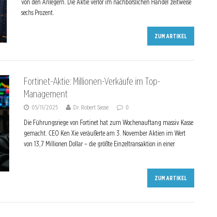
von den Anlegern. Die Aktie verlor im nachbörslichen Handel zeitweise
sechs Prozent.
ZUM ARTIKEL
Fortinet-Aktie: Millionen-Verkäufe im Top-
Management
05/11/2025
Dr. Robert Sasse
0
Die Führungsriege von Fortinet hat zum Wochenauftang massiv Kasse
gemacht. CEO Ken Xie veräußerte am 3. November Aktien im Wert
von 13,7 Millionen Dollar – die größte Einzeltransaktion in einer
ZUM ARTIKEL