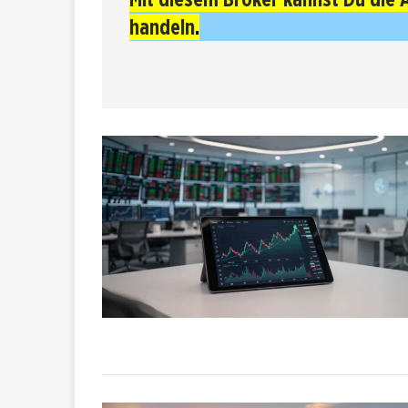
handeln
.