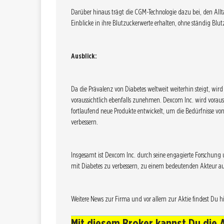
Darüber hinaus trägt die CGM-Technologie dazu bei, den Allt
Einblicke in ihre Blutzuckerwerte erhalten, ohne ständig B
Ausblick:
Da die Prävalenz von Diabetes weltweit weiterhin steigt, wi
voraussichtlich ebenfalls zunehmen. Dexcom Inc. wird voraussi
fortlaufend neue Produkte entwickelt, um die Bedürfnisse vo
verbessern.
Insgesamt ist Dexcom Inc. durch seine engagierte Forschung
mit Diabetes zu verbessern, zu einem bedeutenden Akteur a
Weitere News zur Firma und vor allem zur Aktie findest Du hie
Mit diesem Broker kannst Du die 