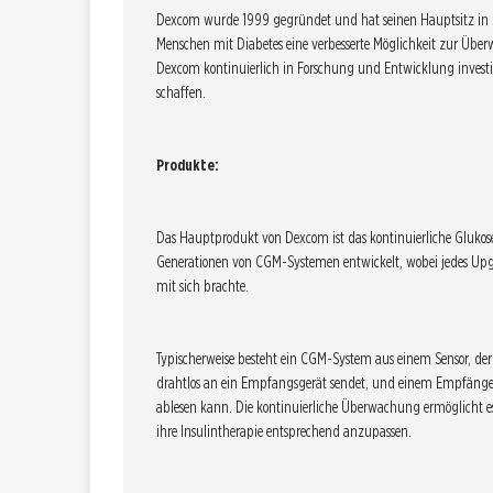
Dexcom wurde 1999 gegründet und hat seinen Hauptsitz in Sa
Menschen mit Diabetes eine verbesserte Möglichkeit zur Über
Dexcom kontinuierlich in Forschung und Entwicklung invest
schaffen.
Produkte:
Das Hauptprodukt von Dexcom ist das kontinuierliche Gluk
Generationen von CGM-Systemen entwickelt, wobei jedes Upgr
mit sich brachte.
Typischerweise besteht ein CGM-System aus einem Sensor, der 
drahtlos an ein Empfangsgerät sendet, und einem Empfänger
ablesen kann. Die kontinuierliche Überwachung ermöglicht es
ihre Insulintherapie entsprechend anzupassen.