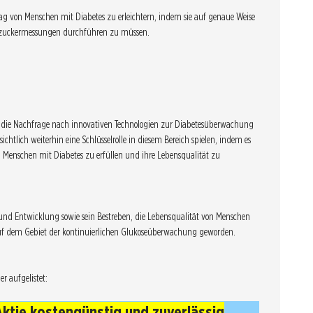
ag von Menschen mit Diabetes zu erleichtern, indem sie auf genaue Weise
lutzuckermessungen durchführen zu müssen.
rd die Nachfrage nach innovativen Technologien zur Diabetesüberwachung
chtlich weiterhin eine Schlüsselrolle in diesem Bereich spielen, indem es
n Menschen mit Diabetes zu erfüllen und ihre Lebensqualität zu
 und Entwicklung sowie sein Bestreben, die Lebensqualität von Menschen
uf dem Gebiet der kontinuierlichen Glukoseüberwachung geworden.
r aufgelistet:
Aktie kostengünstig und zuverlässig