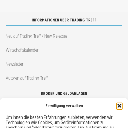
INFORMATIONEN ÜBER TRADING-TREFF
Neu auf Trading-Treff / New Releases
Wirtschaftskalender
Newsletter
Autoren auf Trading-Treff
BROKER UND GELDANLAGEN
Einwilligung verwalten
Brokervergleich
Um Ihnen die besten Erfahrungen zu bieten, verwenden wir
Technologien wie Cookies, um Geräteinformationen zu
Robo-Advisor vergleichen
speichern und/oder darauf zuzugreifen. Die Zustimmung zu