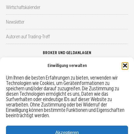
Wirtschaftskalender
Newsletter
Autoren auf Trading-Treff
BROKER UND GELDANLAGEN
Einwilligung verwalten
Brokervergleich
Um Ihnen die besten Erfahrungen zu bieten, verwenden wir
Technologien wie Cookies, um Geräteinformationen zu
Robo-Advisor vergleichen
speichern und/oder darauf zuzugreifen. Die Zustimmung zu
diesen Technologien ermöglicht es uns, Daten wie das
Depotvergleich
Surfverhalten oder eindeutige IDs auf dieser Website zu
verarbeiten. Ohne Zustimmung oder bei Widerruf der
Einwilligung können bestimmte Funktionen und Eigenschaften
Festgeld vergleichen
beeinträchtigt werden.
Tagesgeld vergleichen
Akzeptieren