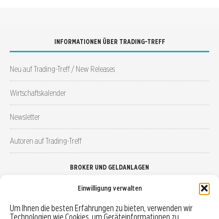
INFORMATIONEN ÜBER TRADING-TREFF
Neu auf Trading-Treff / New Releases
Wirtschaftskalender
Newsletter
Autoren auf Trading-Treff
BROKER UND GELDANLAGEN
Einwilligung verwalten
Brokervergleich
Um Ihnen die besten Erfahrungen zu bieten, verwenden wir
Technologien wie Cookies, um Geräteinformationen zu
Robo-Advisor vergleichen