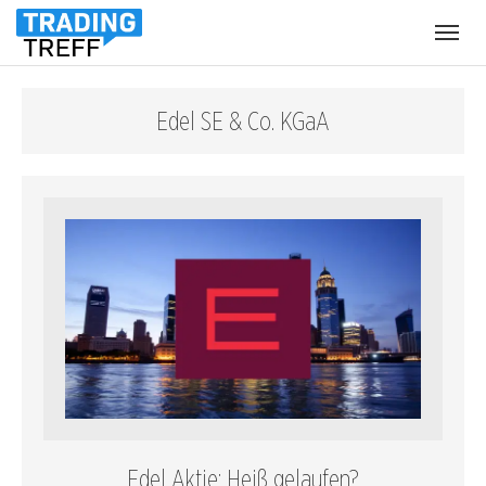
Menü
öffnen
Edel SE & Co. KGaA
Edel Aktie: Heiß gelaufen?