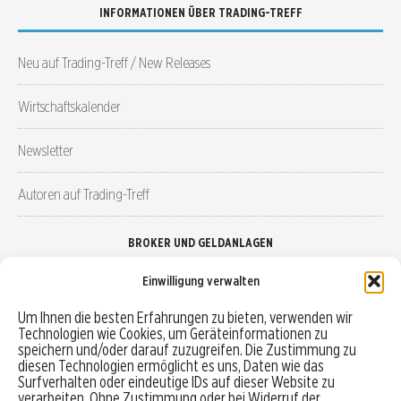
INFORMATIONEN ÜBER TRADING-TREFF
Neu auf Trading-Treff / New Releases
Wirtschaftskalender
Newsletter
Autoren auf Trading-Treff
BROKER UND GELDANLAGEN
Einwilligung verwalten
Brokervergleich
Um Ihnen die besten Erfahrungen zu bieten, verwenden wir
Technologien wie Cookies, um Geräteinformationen zu
Robo-Advisor vergleichen
speichern und/oder darauf zuzugreifen. Die Zustimmung zu
diesen Technologien ermöglicht es uns, Daten wie das
Depotvergleich
Surfverhalten oder eindeutige IDs auf dieser Website zu
verarbeiten. Ohne Zustimmung oder bei Widerruf der