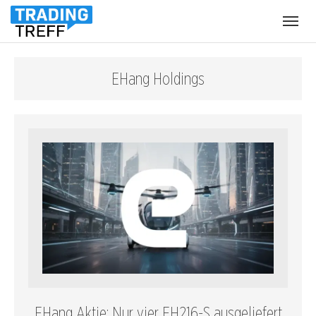
Menü
öffnen
EHang Holdings
EHang Aktie: Nur vier EH216-S ausgeliefert