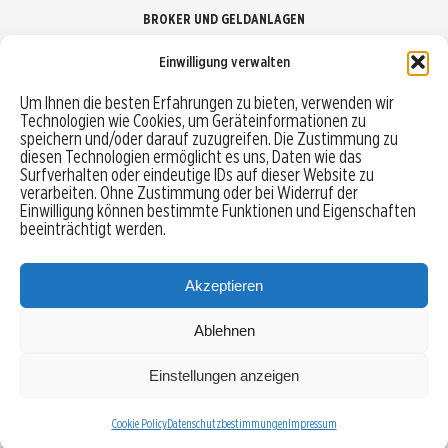
BROKER UND GELDANLAGEN
Einwilligung verwalten
Brokervergleich
Um Ihnen die besten Erfahrungen zu bieten, verwenden wir
Technologien wie Cookies, um Geräteinformationen zu
Robo-Advisor vergleichen
speichern und/oder darauf zuzugreifen. Die Zustimmung zu
diesen Technologien ermöglicht es uns, Daten wie das
Depotvergleich
Surfverhalten oder eindeutige IDs auf dieser Website zu
verarbeiten. Ohne Zustimmung oder bei Widerruf der
Einwilligung können bestimmte Funktionen und Eigenschaften
Festgeld vergleichen
beeinträchtigt werden.
Tagesgeld vergleichen
Akzeptieren
Ablehnen
MENU
Einstellungen anzeigen
Copyright © 2026 Trading-Treff.de und die gleichnamigen Social Media Kanäle sind eine
Eigenmarke der boerse-global.de GmbH
Cookie Policy
Datenschutzbestimmungen
Impressum