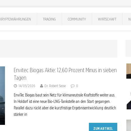
KRYPTOWÄHRUNGEN
TRADING
COMMUNITY
WIRTSCHAFT
N
Envitec Biogas Aktie: 12,60 Prozent Minus in sieben
Tagen
14/05/2026
Dr. Robert Sasse
0
EnviTec Biogas baut sein Netz für klimaneutrale Kraftstoffe weiter aus.
In Holdorf ist eine neue Bio-LNG-Tankstelle an den Start gegangen.
Parallel dazu rückt aber die kurzfristige Ergebnisentwicklung deutlich
stärker in
ZUM ARTIKEL