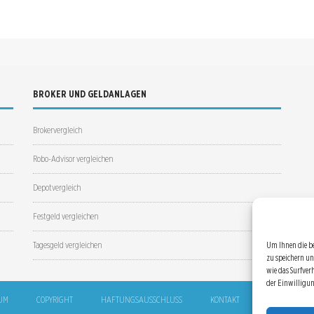
BROKER UND GELDANLAGEN
Brokervergleich
Robo-Advisor vergleichen
Depotvergleich
Festgeld vergleichen
Tagesgeld vergleichen
Um Ihnen die b
zu speichern un
wie das Surfver
der Einwilligu
UM
COPYRIGHT
HAFTUNGSAUSSCHLUSS
KONTAKT
SITEMAP