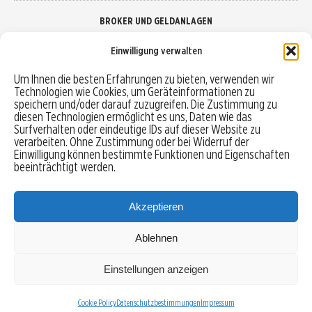
BROKER UND GELDANLAGEN
Einwilligung verwalten
Brokervergleich
Um Ihnen die besten Erfahrungen zu bieten, verwenden wir
Technologien wie Cookies, um Geräteinformationen zu
Robo-Advisor vergleichen
speichern und/oder darauf zuzugreifen. Die Zustimmung zu
diesen Technologien ermöglicht es uns, Daten wie das
Depotvergleich
Surfverhalten oder eindeutige IDs auf dieser Website zu
verarbeiten. Ohne Zustimmung oder bei Widerruf der
Einwilligung können bestimmte Funktionen und Eigenschaften
Festgeld vergleichen
beeinträchtigt werden.
Tagesgeld vergleichen
Akzeptieren
Ablehnen
MENU
Einstellungen anzeigen
Copyright © 2026 Trading-Treff.de und die gleichnamigen Social Media Kanäle sind eine
Eigenmarke der boerse-global.de GmbH
Cookie Policy
Datenschutzbestimmungen
Impressum