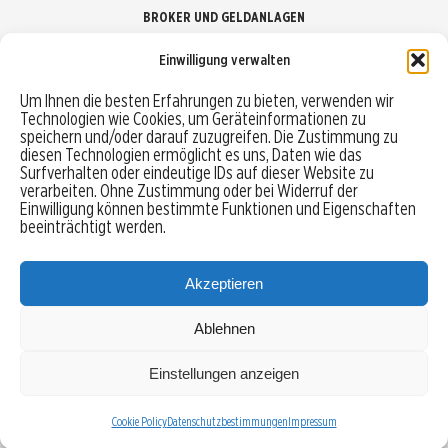
BROKER UND GELDANLAGEN
Einwilligung verwalten
Brokervergleich
Um Ihnen die besten Erfahrungen zu bieten, verwenden wir
Technologien wie Cookies, um Geräteinformationen zu
Robo-Advisor vergleichen
speichern und/oder darauf zuzugreifen. Die Zustimmung zu
diesen Technologien ermöglicht es uns, Daten wie das
Depotvergleich
Surfverhalten oder eindeutige IDs auf dieser Website zu
verarbeiten. Ohne Zustimmung oder bei Widerruf der
Einwilligung können bestimmte Funktionen und Eigenschaften
Festgeld vergleichen
beeinträchtigt werden.
Tagesgeld vergleichen
Akzeptieren
Ablehnen
MENU
Einstellungen anzeigen
Copyright © 2026 Trading-Treff.de und die gleichnamigen Social Media Kanäle sind eine
Eigenmarke der boerse-global.de GmbH
Cookie Policy
Datenschutzbestimmungen
Impressum