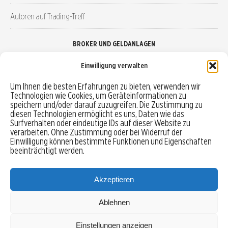
Autoren auf Trading-Treff
BROKER UND GELDANLAGEN
Einwilligung verwalten
Brokervergleich
Um Ihnen die besten Erfahrungen zu bieten, verwenden wir
Technologien wie Cookies, um Geräteinformationen zu
Robo-Advisor vergleichen
speichern und/oder darauf zuzugreifen. Die Zustimmung zu
diesen Technologien ermöglicht es uns, Daten wie das
Depotvergleich
Surfverhalten oder eindeutige IDs auf dieser Website zu
verarbeiten. Ohne Zustimmung oder bei Widerruf der
Einwilligung können bestimmte Funktionen und Eigenschaften
Festgeld vergleichen
beeinträchtigt werden.
Tagesgeld vergleichen
Akzeptieren
Ablehnen
MENU
Einstellungen anzeigen