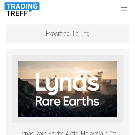
Menü
öffnen
Exportregulierung
Lynas Rare Earths Aktie: Malaysia prüft