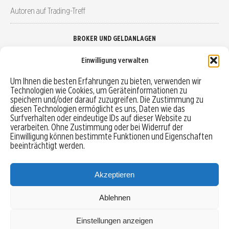
Autoren auf Trading-Treff
BROKER UND GELDANLAGEN
Einwilligung verwalten
Brokervergleich
Um Ihnen die besten Erfahrungen zu bieten, verwenden wir
Technologien wie Cookies, um Geräteinformationen zu
Robo-Advisor vergleichen
speichern und/oder darauf zuzugreifen. Die Zustimmung zu
diesen Technologien ermöglicht es uns, Daten wie das
Depotvergleich
Surfverhalten oder eindeutige IDs auf dieser Website zu
verarbeiten. Ohne Zustimmung oder bei Widerruf der
Einwilligung können bestimmte Funktionen und Eigenschaften
Festgeld vergleichen
beeinträchtigt werden.
Tagesgeld vergleichen
Akzeptieren
Ablehnen
MENU
Einstellungen anzeigen
Copyright © 2026 Trading-Treff.de und die gleichnamigen Social Media Kanäle sind eine