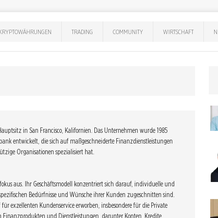
KRYPTOWÄHRUNGEN
TRADING
COMMUNITY
WIRTSCHAFT
N
Hauptsitz in San Francisco, Kalifornien. Das Unternehmen wurde 1985
bank entwickelt, die sich auf maßgeschneiderte Finanzdienstleistungen
ige Organisationen spezialisiert hat.
fokus aus. Ihr Geschäftsmodell konzentriert sich darauf, individuelle und
 spezifischen Bedürfnisse und Wünsche ihrer Kunden zugeschnitten sind.
 für exzellenten Kundenservice erworben, insbesondere für die Private
on Finanzprodukten und Dienstleistungen, darunter Konten, Kredite,