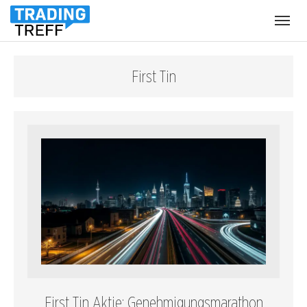
Menü
öffnen
First Tin
First Tin Aktie: Genehmigungsmarathon