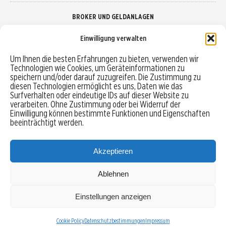
BROKER UND GELDANLAGEN
Einwilligung verwalten
Brokervergleich
Um Ihnen die besten Erfahrungen zu bieten, verwenden wir
Technologien wie Cookies, um Geräteinformationen zu
Robo-Advisor vergleichen
speichern und/oder darauf zuzugreifen. Die Zustimmung zu
diesen Technologien ermöglicht es uns, Daten wie das
Depotvergleich
Surfverhalten oder eindeutige IDs auf dieser Website zu
verarbeiten. Ohne Zustimmung oder bei Widerruf der
Einwilligung können bestimmte Funktionen und Eigenschaften
Festgeld vergleichen
beeinträchtigt werden.
Tagesgeld vergleichen
Akzeptieren
Ablehnen
MENU
Einstellungen anzeigen
Copyright © 2026 Trading-Treff.de und die gleichnamigen Social Media Kanäle sind eine
Eigenmarke der boerse-global.de GmbH
Cookie Policy
Datenschutzbestimmungen
Impressum