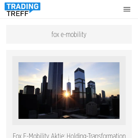
Menü
öffnen
fox e-mobility
Fox E-Mobility Aktie: Holding-Transformation