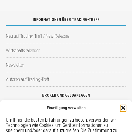
INFORMATIONEN ÜBER TRADING-TREFF
Neu auf Trading-Treff / New Releases
Wirtschaftskalender
Newsletter
Autoren auf Trading-Treff
BROKER UND GELDANLAGEN
Einwilligung verwalten
Brokervergleich
Um Ihnen die besten Erfahrungen zu bieten, verwenden wir
Technologien wie Cookies, um Geräteinformationen zu
Robo-Advisor vergleichen
speichern und/oder darauf zuzugreifen. Die Zustimmung zu