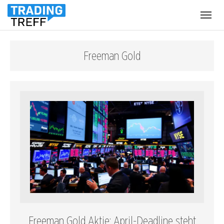
Menü
öffnen
Freeman Gold
Freeman Gold Aktie: April-Deadline steht